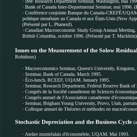
· IMF Research Department Seminar, Washington, mai 1996
· Bank of Canada Inter-Departmental Seminar, mai 1996. (
· Conférence conjointe Banque du Canada-CREFÉ/UQAM -
politique monétaire au Canada et aux États-Unis (New Appr
(Présenté par L. Phaneuf).
· Canadian Macroeconomic Study Group Annual Meeting, dan
British Columbia, octobre 1996. (Présenté par T. Macklem)
Issues on the Measurement of the Solow Residual 
Robidoux)
· Macroeconomics Seminar, Queen's University, Kingston,
· Seminar, Bank of Canada. March 1995.
· Éco-lunch, RCEEF, UQAM. January 1995.
· Seminar, Research Department, Federal Reserve Bank of
· Congrès de la Société canadienne de Sciences économique
· Congrès annuel de l'Association canadienne d'économiqu
· Seminar, Brigham Young University, Provo, Utah, parrain
· Colloque annuel de Théories et méthodes en macroéconom
Stochastic Depreciation and the Business Cycle
(
· Atelier montréalais d'économétrie, UQAM. Mai 1993.